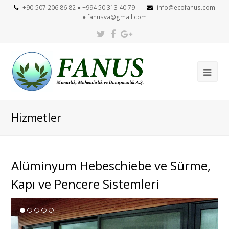
+90-507 206 86 82 ● +994 50 313 40 79
info@ecofanus.com
●
fanusva@gmail.com
Twitter
Facebook
Google
Plus
Ope
Mob
Me
Hizmetler
Alüminyum Hebeschiebe ve Sürme,
Kapı ve Pencere Sistemleri