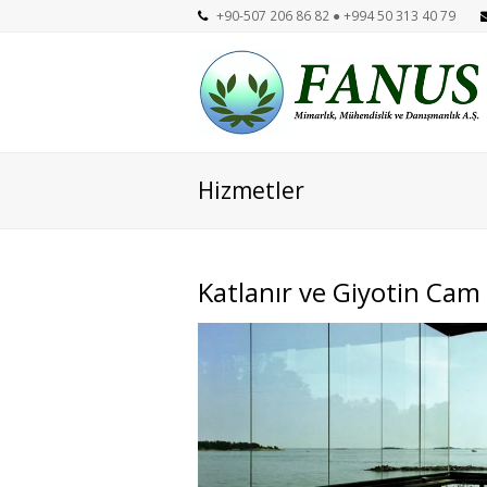
+90-507 206 86 82 ● +994 50 313 40 79
Hizmetler
Katlanır ve Giyotin Cam