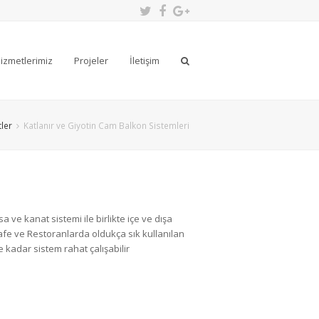
Twitter
Facebook
Google
Plus
izmetlerimiz
Projeler
İletişim
ler
Katlanır ve Giyotin Cam Balkon Sistemleri
 ve kanat sistemi ile birlikte içe ve dışa
Kafe ve Restoranlarda oldukça sık kullanılan
e kadar sistem rahat çalışabilir