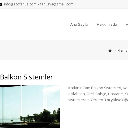
info@ecofanus.com
●
fanusva@gmail.com
Ana Sayfa
Hakkımızda
H
Hizmet
 Balkon Sistemleri
Katlanır Cam Balkon Sistemleri, Kasa
açılabilen, Otel, Bahçe, Hastane, 
sistemlerdir. Yerden 3 m yüksekliğ