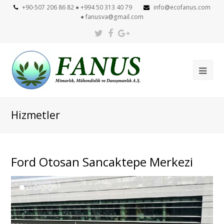
+90-507 206 86 82 ● +994 50 313 40 79
info@ecofanus.com
●
fanusva@gmail.com
Twitter
Facebook
Google
Plus
Ope
Mob
Me
Hizmetler
Ford Otosan Sancaktepe Merkezi